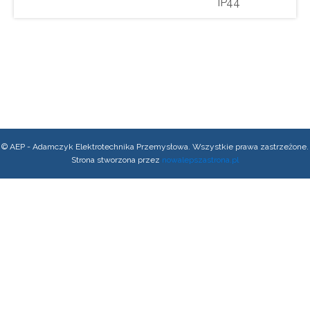
IP44
© AEP - Adamczyk Elektrotechnika Przemysłowa. Wszystkie prawa zastrzeżone.
Strona stworzona przez
nowalepszastrona.pl