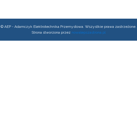
© AEP - Adamczyk Elektrotechnika Przemysłowa. Wszystkie prawa zastrzeżone.
Strona stworzona przez
nowalepszastrona.pl