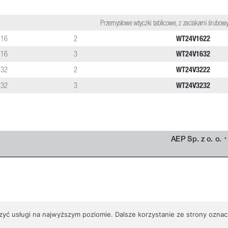
zyć usługi na najwyższym poziomie. Dalsze korzystanie ze strony oznacz
ktrotechnika Przemysłowa. Wszystkie prawa zastrzeżone. Strona stworzona prz