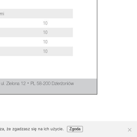
a, że zgadzasz się na ich użycie.
Zgoda
ez
nowalepszastrona.pl