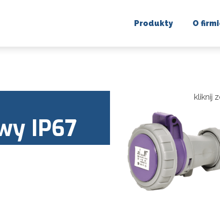
Produkty
O firm
kliknij
wy IP67