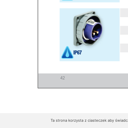
Ta strona korzysta z ciasteczek aby świadc
© AEP - Adamczyk Ele