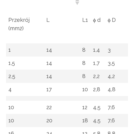
[mm]
Przekrój
L
L1
ϕ d
ϕ D
(mm2)
1
14
8
1,4
3
1,5
14
8
1,7
3,5
2,5
14
8
2,2
4,2
4
17
10
2,8
4,8
10
22
12
4,5
7,6
10
20
18
4,5
7,6
16
24
12
5,8
8,8