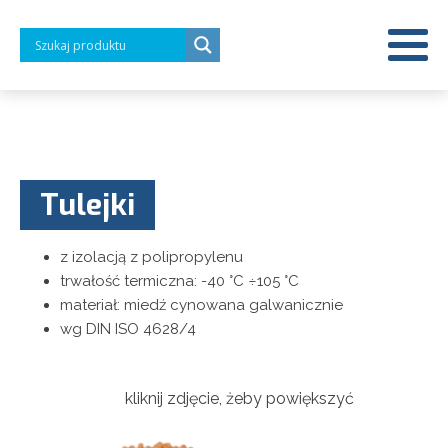
Tulejki
z izolacją z polipropylenu
trwałość termiczna: -40 °C ÷105 °C
materiał: miedź cynowana galwanicznie
wg DIN ISO 4628/4
kliknij zdjęcie, żeby powiększyć