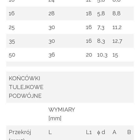
16
28
18
5,8
8,8
25
30
16
7,3
11,2
35
30
16
8,3
12,7
50
36
20
10,3
15
KOŃCÓWKI
TULEJKOWE
PODWÓJNE
WYMIARY
[mm]
Przekrój
L
L1
ϕ d
A
B