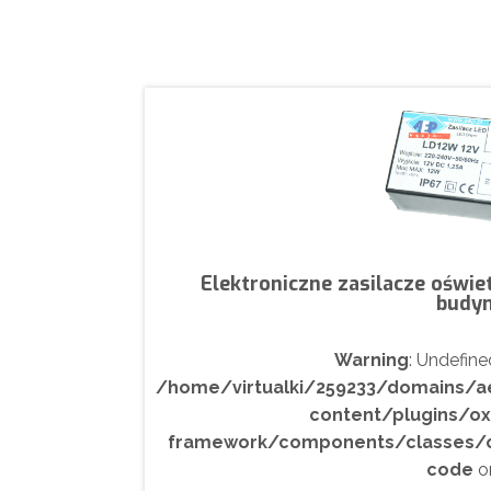
Elektroniczne zasilacze oświ
budy
Warning
: Undefine
/home/virtualki/259233/domains/a
content/plugins/o
framework/components/classes/code
code
on