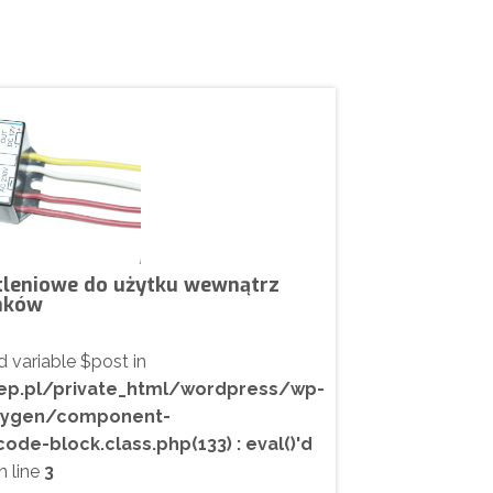
etleniowe do użytku wewnątrz
nków
d variable $post in
ep.pl/private_html/wordpress/wp-
xygen/component-
-block.class.php(133) : eval()'d
 line
3